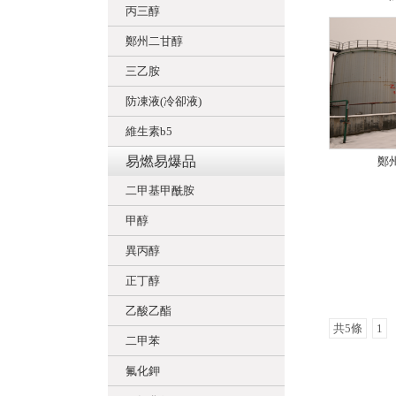
丙三醇
鄭州二甘醇
三乙胺
防凍液(冷卻液)
維生素b5
易燃易爆品
鄭
二甲基甲酰胺
甲醇
異丙醇
正丁醇
乙酸乙酯
共5條
1
二甲苯
氟化鉀