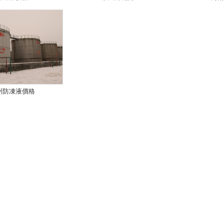
州防凍液價格