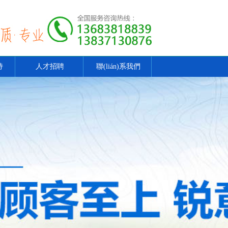
持
人才招聘
聯(lián)系我們