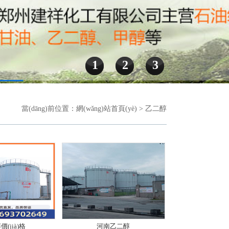
1
2
3
當(dāng)前位置：
網(wǎng)站首頁(yè)
> 乙二醇
(jià)格
河南乙二醇