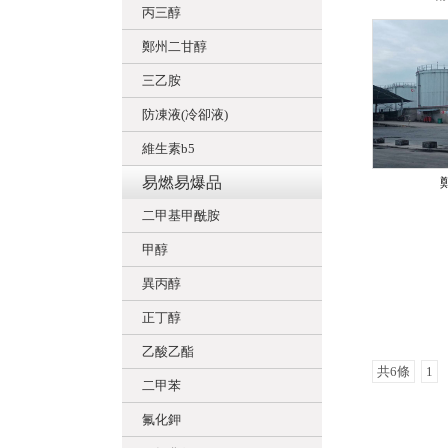
丙三醇
鄭州二甘醇
三乙胺
防凍液(冷卻液)
維生素b5
易燃易爆品
二甲基甲酰胺
甲醇
異丙醇
正丁醇
乙酸乙酯
共6條
1
二甲苯
氟化鉀