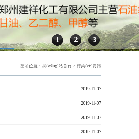
1
2
3
當前位置：
網(wǎng)站首頁
> 行業(yè)資訊
2019-11-07
2019-11-07
2019-11-07
2019-11-07